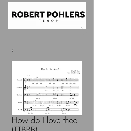
How do I love thee
(TTBBB)