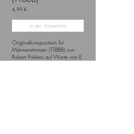
Preis
4,99 €
In den Warenkorb
Originalkomposition für
Männerstimmen (TTBBB) von
Robert Pohlers auf Worte von E.
B. Browning.
Der Kauf berechtigt zum
Kopieren in Ensemblestärke.
Von vervielfältigung über den
Ensemblebedarf hinaus bitte ich
abzusehen!