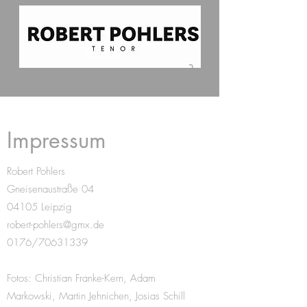
Impressum
Robert Pohlers
Gneisenaustraße 04
04105 Leipzig
robert-pohlers@gmx.de
0176/70631339
Fotos: Christian Franke-Kern, Adam
Markowski, Martin Jehnichen, Josias Schill